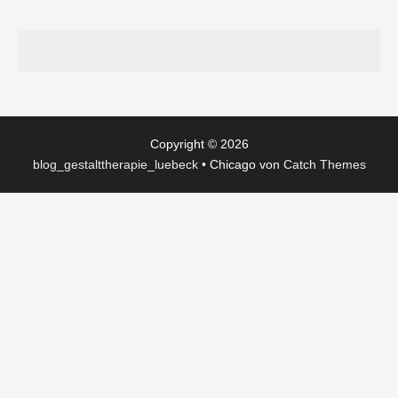
Copyright © 2026
blog_gestalttherapie_luebeck
•
Chicago von
Catch Themes