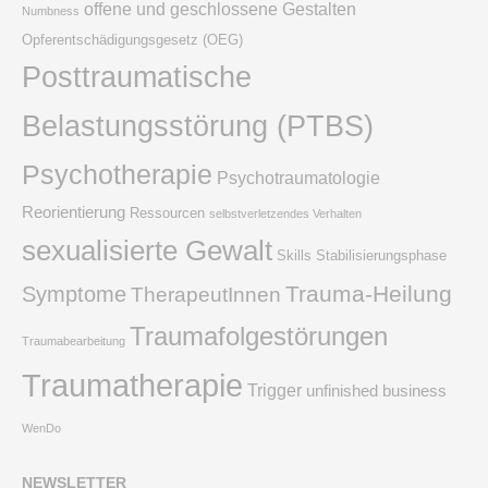
offene und geschlossene Gestalten
Numbness
Opferentschädigungsgesetz (OEG)
Posttraumatische
Belastungsstörung (PTBS)
Psychotherapie
Psychotraumatologie
Reorientierung
Ressourcen
selbstverletzendes Verhalten
sexualisierte Gewalt
Skills
Stabilisierungsphase
Trauma-Heilung
Symptome
TherapeutInnen
Traumafolgestörungen
Traumabearbeitung
Traumatherapie
Trigger
unfinished business
WenDo
NEWSLETTER