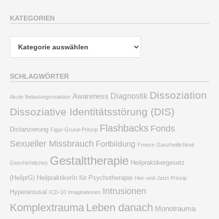
KATEGORIEN
Kategorien
SCHLAGWÖRTER
Dissoziation
Diagnostik
Awareness
Akute Belastungsreaktion
Dissoziative Identitätsstörung (DIS)
Flashbacks
Fonds
Distanzierung
Figur-Grund-Prinzip
Sexueller Missbrauch
Fortbildung
Freeze
Ganzheitlichkeit
Gestalttherapie
Heilpraktikergesetz
Geschichtliches
(HeilprG)
HeilpraktikerIn für Psychotherapie
Hier-und-Jetzt-Prinzip
Intrusionen
Hyperarousal
ICD-10
Imaginationen
Komplextrauma
Leben danach
Monotrauma