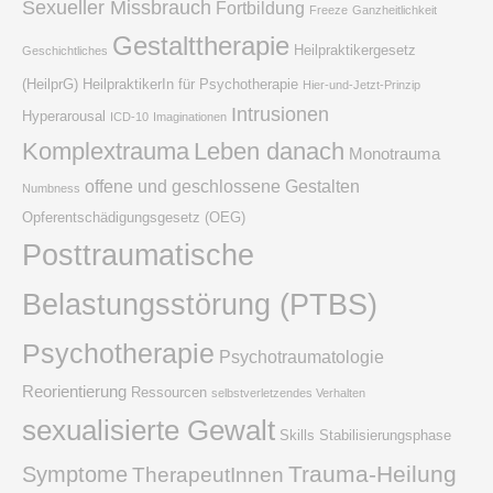
Sexueller Missbrauch
Fortbildung
Freeze
Ganzheitlichkeit
Gestalttherapie
Heilpraktikergesetz
Geschichtliches
(HeilprG)
HeilpraktikerIn für Psychotherapie
Hier-und-Jetzt-Prinzip
Intrusionen
Hyperarousal
ICD-10
Imaginationen
Komplextrauma
Leben danach
Monotrauma
offene und geschlossene Gestalten
Numbness
Opferentschädigungsgesetz (OEG)
Posttraumatische
Belastungsstörung (PTBS)
Psychotherapie
Psychotraumatologie
Reorientierung
Ressourcen
selbstverletzendes Verhalten
sexualisierte Gewalt
Skills
Stabilisierungsphase
Trauma-Heilung
Symptome
TherapeutInnen