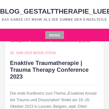
Zum
Inhalt
BLOG_GESTALTTHERAPIE_LUE
springen
DAS GANZE IST MEHR ALS DIE SUMME DER EINZELTEILE
MENÜ
Schlagwort:
Dissoziative Identitätsstörung (DIS)
Zum
Inhalt
26. JUNI 2023
MOON STEGK
springen
Enaktive Traumatherapie |
Trauma Therapy Conference
2023
Die erste Konferenz zum Thema „Enaktiver Ansatz
bei Trauma und Dissoziation“ findet am 18.-20.
Oktober 2023 in Leuven, Belgien, statt. Ellert