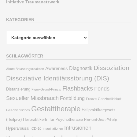
Initiative Traumanetzwerk
KATEGORIEN
Kategorien
SCHLAGWÖRTER
Dissoziation
Diagnostik
Awareness
Akute Belastungsreaktion
Dissoziative Identitätsstörung (DIS)
Flashbacks
Fonds
Distanzierung
Figur-Grund-Prinzip
Sexueller Missbrauch
Fortbildung
Freeze
Ganzheitlichkeit
Gestalttherapie
Heilpraktikergesetz
Geschichtliches
(HeilprG)
HeilpraktikerIn für Psychotherapie
Hier-und-Jetzt-Prinzip
Intrusionen
Hyperarousal
ICD-10
Imaginationen