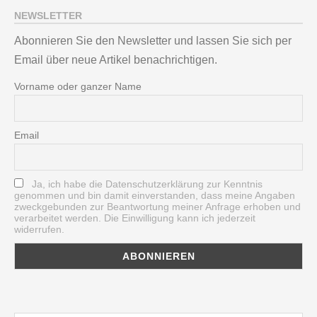
NEWSLETTER
Abonnieren Sie den Newsletter und lassen Sie sich per
Email über neue Artikel benachrichtigen.
Vorname oder ganzer Name
Email
Ja, ich habe die Datenschutzerklärung zur Kenntnis
genommen und bin damit einverstanden, dass meine Angaben
zweckgebunden zur Beantwortung meiner Anfrage erhoben und
verarbeitet werden. Die Einwilligung kann ich jederzeit
widerrufen.