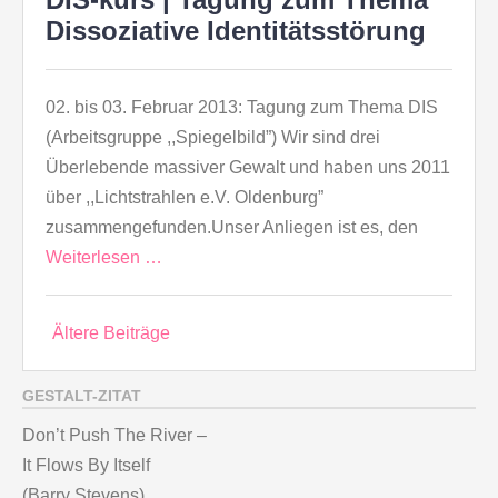
Dissoziative Identitätsstörung
02. bis 03. Februar 2013: Tagung zum Thema DIS
(Arbeitsgruppe ,,Spiegelbild”) Wir sind drei
Überlebende massiver Gewalt und haben uns 2011
über ,,Lichtstrahlen e.V. Oldenburg”
zusammengefunden.Unser Anliegen ist es, den
Weiterlesen …
Beitragsnavigation
Ältere Beiträge
GESTALT-ZITAT
Don’t Push The River –
It Flows By Itself
(Barry Stevens)