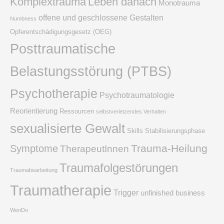
Komplextrauma
Leben danach
Monotrauma
offene und geschlossene Gestalten
Numbness
Opferentschädigungsgesetz (OEG)
Posttraumatische
Belastungsstörung (PTBS)
Psychotherapie
Psychotraumatologie
Reorientierung
Ressourcen
selbstverletzendes Verhalten
sexualisierte Gewalt
Skills
Stabilisierungsphase
Trauma-Heilung
Symptome
TherapeutInnen
Traumafolgestörungen
Traumabearbeitung
Traumatherapie
Trigger
unfinished business
WenDo