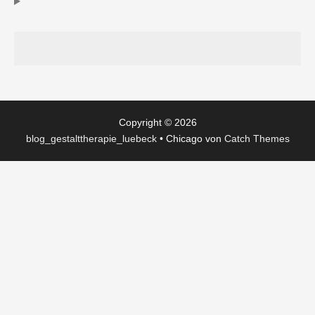
Copyright © 2026
blog_gestalttherapie_luebeck
•
Chicago von
Catch Themes