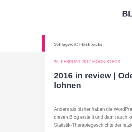
Zum
Inhalt
B
springen
Zum
STARTSEITE
ABOU
Schlagwort:
Flashbacks
Inhalt
springen
26. FEBRUAR 2017
MOON STEGK
2016 in review | Od
lohnen
Anders als bisher haben die WordPres
diesen Blog erstellt und damit auch k
Statistik-Therapiegeschichte der letz