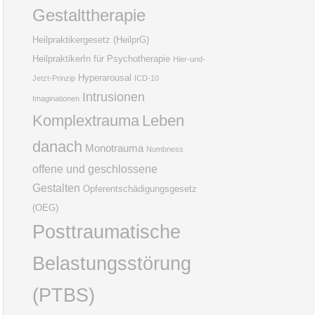
Gestalttherapie
Heilpraktikergesetz (HeilprG)
HeilpraktikerIn für Psychotherapie
Hier-und-
Hyperarousal
Jetzt-Prinzip
ICD-10
Intrusionen
Imaginationen
Komplextrauma
Leben
danach
Monotrauma
Numbness
offene und geschlossene
Gestalten
Opferentschädigungsgesetz
(OEG)
Posttraumatische
Belastungsstörung
(PTBS)