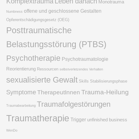
Komplextrauma
Leben danach
Monotrauma
offene und geschlossene Gestalten
Numbness
Opferentschädigungsgesetz (OEG)
Posttraumatische
Belastungsstörung (PTBS)
Psychotherapie
Psychotraumatologie
Reorientierung
Ressourcen
selbstverletzendes Verhalten
sexualisierte Gewalt
Skills
Stabilisierungsphase
Trauma-Heilung
Symptome
TherapeutInnen
Traumafolgestörungen
Traumabearbeitung
Traumatherapie
Trigger
unfinished business
WenDo