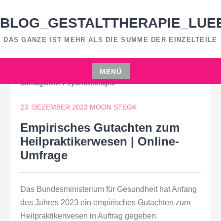
Zum
Inhalt
BLOG_GESTALTTHERAPIE_LUE
springen
DAS GANZE IST MEHR ALS DIE SUMME DER EINZELTEILE
MENÜ
Schlagwort:
Psychotherapie
Zum
Inhalt
23. DEZEMBER 2023
MOON STEGK
springen
Empirisches Gutachten zum
Heilpraktikerwesen | Online-
Umfrage
Das Bundesministerium für Gesundheit hat Anfang
des Jahres 2023 ein empirisches Gutachten zum
Heilpraktikerwesen in Auftrag gegeben.