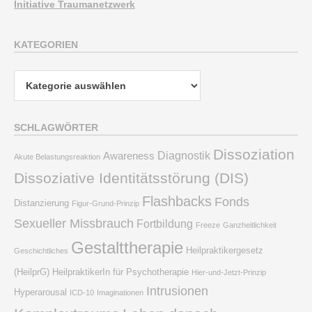
Initiative Traumanetzwerk
KATEGORIEN
Kategorien
SCHLAGWÖRTER
Dissoziation
Diagnostik
Awareness
Akute Belastungsreaktion
Dissoziative Identitätsstörung (DIS)
Flashbacks
Fonds
Distanzierung
Figur-Grund-Prinzip
Sexueller Missbrauch
Fortbildung
Freeze
Ganzheitlichkeit
Gestalttherapie
Heilpraktikergesetz
Geschichtliches
(HeilprG)
HeilpraktikerIn für Psychotherapie
Hier-und-Jetzt-Prinzip
Intrusionen
Hyperarousal
ICD-10
Imaginationen