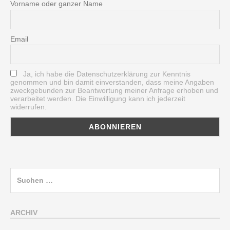
Vorname oder ganzer Name
Email
Ja, ich habe die Datenschutzerklärung zur Kenntnis
genommen und bin damit einverstanden, dass meine Angaben
zweckgebunden zur Beantwortung meiner Anfrage erhoben und
verarbeitet werden. Die Einwilligung kann ich jederzeit
widerrufen.
Suchen
nach:
ARCHIV