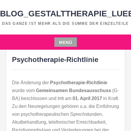
Zum
Inhalt
BLOG_GESTALTTHERAPIE_LUE
springen
DAS GANZE IST MEHR ALS DIE SUMME DER EINZELTEILE
MENÜ
7. MÄRZ 2017
MOON STEGK
Zum
Psychotherapie-Richtlinie
Inhalt
springen
Die Änderung der
Psychotherapie-Richtlinie
wurde vom
Gemeinsamen Bundesausschuss
(G-
BA) beschlossen und tritt am
01. April 2017
in Kraft.
Zu den Neuregelungen gehören u.a. die Einführung
von psychotherapeutischen Sprechstunden,
Akutbehandlung, telefonischer Erreichbarkeit,
Rezidivprophylaxe und Veränderungen bei der