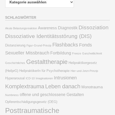
SCHLAGWÖRTER
Dissoziation
Diagnostik
Awareness
Akute Belastungsreaktion
Dissoziative Identitätsstörung (DIS)
Flashbacks
Fonds
Distanzierung
Figur-Grund-Prinzip
Sexueller Missbrauch
Fortbildung
Freeze
Ganzheitlichkeit
Gestalttherapie
Heilpraktikergesetz
Geschichtliches
(HeilprG)
HeilpraktikerIn für Psychotherapie
Hier-und-Jetzt-Prinzip
Intrusionen
Hyperarousal
ICD-10
Imaginationen
Komplextrauma
Leben danach
Monotrauma
offene und geschlossene Gestalten
Numbness
Opferentschädigungsgesetz (OEG)
Posttraumatische