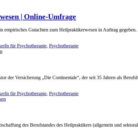
wesen | Online-Umfrage
n empirisches Gutachten zum Heilpraktikerwesen in Auftrag gegeben. 
kerIn für Psychotherapie
,
Psychotherapie
en
or der Versicherung „Die Continentale“, der seit 35 Jahren als Berufshaf
kerIn für Psychotherapie
,
Psychotherapie
sen
chaffung des Berufstandes des Heilpraktikers (allgemein und sektoral) b