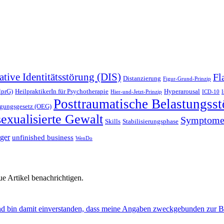
ative Identitätsstörung (DIS)
Fl
Distanzierung
Figur-Grund-Prinzip
lprG)
HeilpraktikerIn für Psychotherapie
Hyperarousal
Hier-und-Jetzt-Prinzip
ICD-10
Posttraumatische Belastungss
igungsgesetz (OEG)
sexualisierte Gewalt
Symptom
Skills
Stabilisierungsphase
gger
unfinished business
WenDo
e Artikel benachrichtigen.
nd bin damit einverstanden, dass meine Angaben zweckgebunden zur B