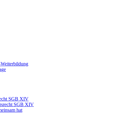
t-Weiterbildung
age
recht SGB XIV
ngsrecht SGB XIV
emeinsam hat