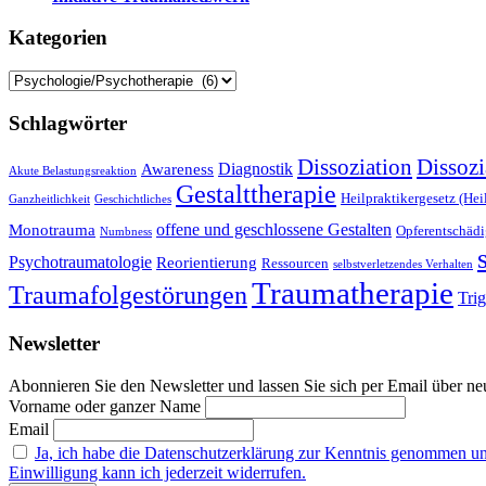
Kategorien
Kategorien
Schlagwörter
Dissoziation
Dissozi
Diagnostik
Awareness
Akute Belastungsreaktion
Gestalttherapie
Heilpraktikergesetz (Hei
Ganzheitlichkeit
Geschichtliches
offene und geschlossene Gestalten
Monotrauma
Opferentschäd
Numbness
Psychotraumatologie
Reorientierung
Ressourcen
selbstverletzendes Verhalten
Traumatherapie
Traumafolgestörungen
Tri
Newsletter
Abonnieren Sie den Newsletter und lassen Sie sich per Email über neu
Vorname oder ganzer Name
Email
Ja, ich habe die Datenschutzerklärung zur Kenntnis genommen u
Einwilligung kann ich jederzeit widerrufen.