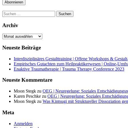
Suchen
nach:
Archiv
Archiv
Neueste Beiträge
Interdisziplinäres Gestalttraining | Offene Workshops & Gestal
Empirisches Gutachten zum Heilpraktikerwesen | Online-Umfr
Enaktive Traumatherapie | Trauma Therapy Conference 2023
Neueste Kommentare
Moon Stegk
zu
OEG | Neuregelung: Soziales Entschädigungs
Karen Peschke
zu
OEG | Neuregelung: Soziales Entschädigu
Moon Stegk
zu
Was Kintsugi mit Struktureller Dissoziation g
Meta
Anmelden