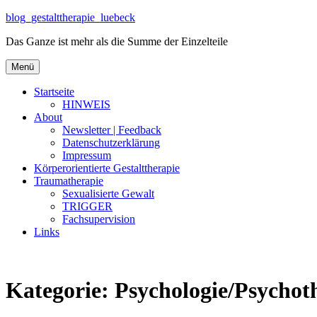
Zum
blog_gestalttherapie_luebeck
Inhalt
Das Ganze ist mehr als die Summe der Einzelteile
springen
Zum
Menü
Inhalt
springen
Startseite
HINWEIS
About
Newsletter | Feedback
Datenschutzerklärung
Impressum
Körperorientierte Gestalttherapie
Traumatherapie
Sexualisierte Gewalt
TRIGGER
Fachsupervision
Links
Kategorie:
Psychologie/Psychot