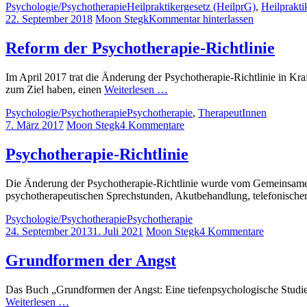
Psychologie/Psychotherapie
Heilpraktikergesetz (HeilprG)
,
Heilprakti
22. September 2018
Moon Stegk
Kommentar hinterlassen
Reform der Psychotherapie-Richtlinie
Im April 2017 trat die Änderung der Psychotherapie-Richtlinie in Kra
zum Ziel haben, einen
Weiterlesen …
Psychologie/Psychotherapie
Psychotherapie
,
TherapeutInnen
7. März 2017
Moon Stegk
4 Kommentare
Psychotherapie-Richtlinie
Die Änderung der Psychotherapie-Richtlinie wurde vom Gemeinsamen 
psychotherapeutischen Sprechstunden, Akutbehandlung, telefonische
Psychologie/Psychotherapie
Psychotherapie
24. September 2013
1. Juli 2021
Moon Stegk
4 Kommentare
Grundformen der Angst
Das Buch „Grundformen der Angst: Eine tiefenpsychologische Studie
Weiterlesen …