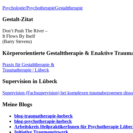
Psychologie/Psychotherapie
Gestalttherapie
Gestalt-Zitat
Don’t Push The River –
It Flows By Itself
(Barry Stevens)
Körperorientierte Gestalttherapie & Enaktive Traum
Praxis für Gestalttherapie &
Traumatherapie | Lübeck
Supervision in Lübeck
Supervision (Fachsupervision) bei komplexen traumabezogenen disso
Meine Blogs
blog-traumatherapie-luebeck
blog-psychotherapie-luebeck
Arbeitskreis HeilpraktikerInnen für Psychotherapie Lübe
Initiative Traumanetzwerk