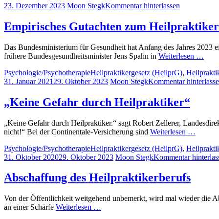
23. Dezember 2023
Moon Stegk
Kommentar hinterlassen
Empirisches Gutachten zum Heilpraktiker
Das Bundesministerium für Gesundheit hat Anfang des Jahres 2023 ei
frühere Bundesgesundheitsminister Jens Spahn in
Weiterlesen …
Psychologie/Psychotherapie
Heilpraktikergesetz (HeilprG)
,
Heilprakti
31. Januar 2021
29. Oktober 2023
Moon Stegk
Kommentar hinterlass
„Keine Gefahr durch Heilpraktiker“
„Keine Gefahr durch Heilpraktiker.“ sagt Robert Zellerer, Landesdirekt
nicht!“ Bei der Continentale-Versicherung sind
Weiterlesen …
Psychologie/Psychotherapie
Heilpraktikergesetz (HeilprG)
,
Heilprakti
31. Oktober 2020
29. Oktober 2023
Moon Stegk
Kommentar hinterlas
Abschaffung des Heilpraktikerberufs
Von der Öffentlichkeit weitgehend unbemerkt, wird mal wieder die Abs
an einer Schärfe
Weiterlesen …