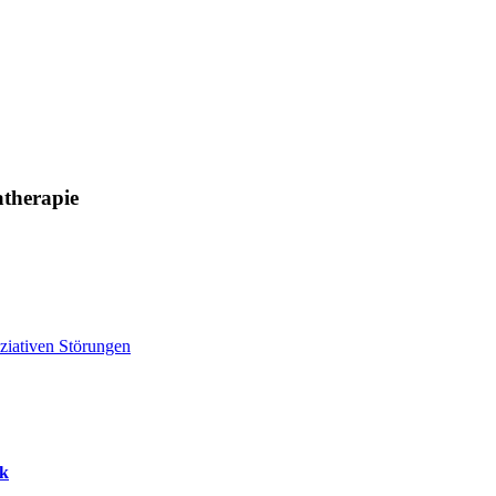
atherapie
ziativen Störungen
ck