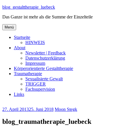
Zum
blog_gestalttherapie_luebeck
Inhalt
Das Ganze ist mehr als die Summe der Einzelteile
springen
Zum
Menü
Inhalt
springen
Startseite
HINWEIS
About
Newsletter | Feedback
Datenschutzerklärung
Impressum
Körperorientierte Gestalttherapie
Traumatherapie
Sexualisierte Gewalt
TRIGGER
Fachsupervision
Links
27. April 2013
25. Juni 2018
Moon Stegk
blog_traumatherapie_luebeck