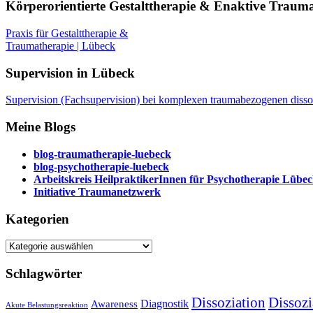
Körperorientierte Gestalttherapie & Enaktive Traum
Praxis für Gestalttherapie &
Traumatherapie | Lübeck
Supervision in Lübeck
Supervision (Fachsupervision) bei komplexen traumabezogenen disso
Meine Blogs
blog-traumatherapie-luebeck
blog-psychotherapie-luebeck
Arbeitskreis HeilpraktikerInnen für Psychotherapie Lübe
Initiative Traumanetzwerk
Kategorien
Kategorien
Schlagwörter
Dissoziation
Dissozi
Diagnostik
Awareness
Akute Belastungsreaktion