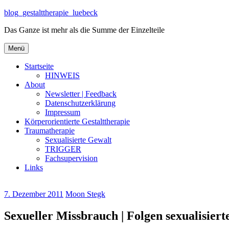
Zum
blog_gestalttherapie_luebeck
Inhalt
Das Ganze ist mehr als die Summe der Einzelteile
springen
Zum
Menü
Inhalt
springen
Startseite
HINWEIS
About
Newsletter | Feedback
Datenschutzerklärung
Impressum
Körperorientierte Gestalttherapie
Traumatherapie
Sexualisierte Gewalt
TRIGGER
Fachsupervision
Links
7. Dezember 2011
Moon Stegk
Sexueller Missbrauch | Folgen sexualisier