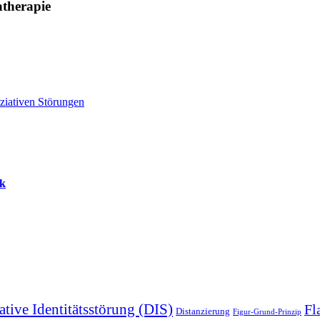
atherapie
ziativen Störungen
ck
ative Identitätsstörung (DIS)
Fl
Distanzierung
Figur-Grund-Prinzip