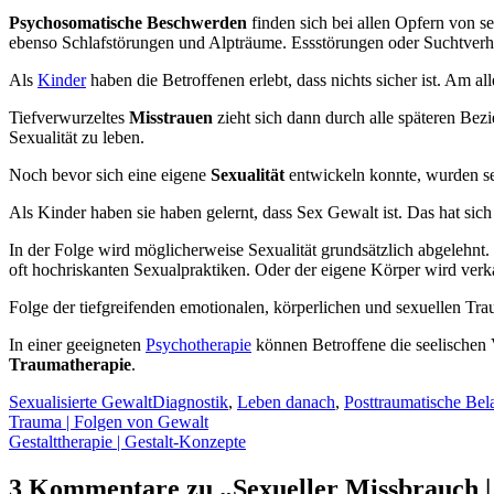
Psychosomatische Beschwerden
finden sich bei allen Opfern von 
ebenso Schlafstörungen und Alpträume. Essstörungen oder Suchtverh
Als
Kinder
haben die Betroffenen erlebt, dass nichts sicher ist. Am a
Tiefverwurzeltes
Misstrauen
zieht sich dann durch alle späteren Bez
Sexualität zu leben.
Noch bevor sich eine eigene
Sexualität
entwickeln konnte, wurden sex
Als Kinder haben sie haben gelernt, dass Sex Gewalt ist. Das hat sich 
In der Folge wird möglicherweise Sexualität grundsätzlich abgelehn
oft hochriskanten Sexualpraktiken. Oder der eigene Körper wird verka
Folge der tiefgreifenden emotionalen, körperlichen und sexuellen T
In einer geeigneten
Psychotherapie
können Betroffene die seelischen
Traumatherapie
.
Sexualisierte Gewalt
Diagnostik
,
Leben danach
,
Posttraumatische Be
Beitragsnavigation
Trauma | Folgen von Gewalt
Gestalttherapie | Gestalt-Konzepte
3 Kommentare zu „Sexueller Missbrauch | 