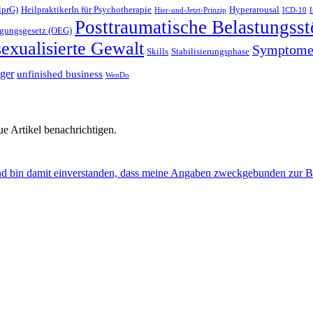
lprG)
HeilpraktikerIn für Psychotherapie
Hyperarousal
Hier-und-Jetzt-Prinzip
ICD-10
Posttraumatische Belastungss
igungsgesetz (OEG)
sexualisierte Gewalt
Symptom
Skills
Stabilisierungsphase
gger
unfinished business
WenDo
e Artikel benachrichtigen.
nd bin damit einverstanden, dass meine Angaben zweckgebunden zur B