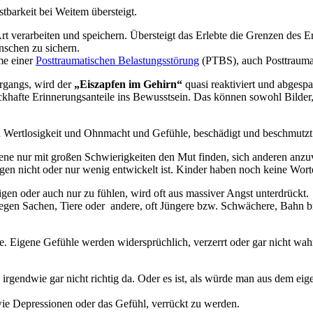
tbarkeit bei Weitem übersteigt.
rt verarbeiten und speichern. Übersteigt das Erlebte die Grenzen des E
schen zu sichern.
me einer
Posttraumatischen Belastungsstörung
(PTBS), auch Posttraumat
ergangs, wird der
„Eiszapfen im Gehirn“
quasi reaktiviert und abgespa
ückhafte Erinnerungsanteile ins Bewusstsein. Das können sowohl Bilde
n Wertlosigkeit und Ohnmacht und Gefühle, beschädigt und beschmutzt 
ne nur mit großen Schwierigkeiten den Mut finden, sich anderen anzu
en nicht oder nur wenig entwickelt ist. Kinder haben noch keine Wort
igen oder auch nur zu fühlen, wird oft aus massiver Angst unterdrückt.
 gegen Sachen, Tiere oder andere, oft Jüngere bzw. Schwächere, Bahn 
e. Eigene Gefühle werden widersprüchlich, verzerrt oder gar nicht w
 irgendwie gar nicht richtig da. Oder es ist, als würde man aus dem ei
wie Depressionen oder das Gefühl, verrückt zu werden.