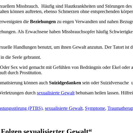
sexuellem Missbrauch. Häufig sind Hautkrankheiten und Störungen de
alten können auftreten, ebenso Schmerzen ohne entsprechenden körper
llerwenigsten die
Beziehungen
zu engen Verwandten und nahen Bezugs
iehungen. Als Erwachsene haben Missbrauchsopfer häufig Schwierigkeite
uelle Handlungen benutzt, um ihnen Gewalt anzutun. Der Tatort ist de
in die Seele gebrannt.
t. Oder Sex wird gemacht mit Gefühlen von Bedrängnis oder Ekel oder
uft durch Prostitution.
raumatisierung können auch
Suizidgedanken
sein oder Suizidversuche u
 Verletzungen durch
sexualisierte Gewalt
behutsam heilen lassen. Hilfr
lastungsstörung (PTBS)
,
sexualisierte Gewalt
,
Symptome
,
Traumatherap
Folgen sexualisierter Gewalt“