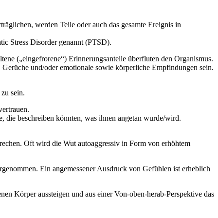
rträglichen, werden Teile oder auch das gesamte Ereignis in
ic Stress Disorder genannt (PTSD).
ltene („eingefrorene“) Erinnerungsanteile überfluten den Organismus.
r, Gerüche und/oder emotionale sowie körperliche Empfindungen sein.
zu sein.
vertrauen.
e, die beschreiben könnten, was ihnen angetan wurde/wird.
brechen. Oft wird die Wut autoaggressiv in Form von erhöhtem
ahrgenommen. Ein angemessener Ausdruck von Gefühlen ist erheblich
genen Körper aussteigen und aus einer Von-oben-herab-Perspektive das