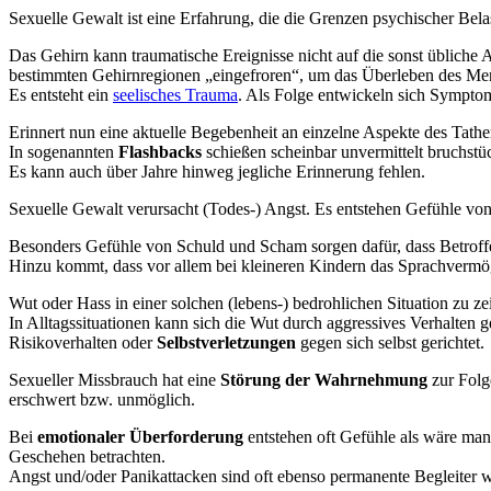
Sexuelle Gewalt ist eine Erfahrung, die die Grenzen psychischer Belas
Das Gehirn kann traumatische Ereignisse nicht auf die sonst übliche A
bestimmten Gehirnregionen „eingefroren“, um das Überleben des Men
Es entsteht ein
seelisches Trauma
. Als Folge entwickeln sich Sympto
Erinnert nun eine aktuelle Begebenheit an einzelne Aspekte des Tath
In sogenannten
Flashbacks
schießen scheinbar unvermittelt bruchst
Es kann auch über Jahre hinweg jegliche Erinnerung fehlen.
Sexuelle Gewalt verursacht (Todes-) Angst. Es entstehen Gefühle vo
Besonders Gefühle von Schuld und Scham sorgen dafür, dass Betroffe
Hinzu kommt, dass vor allem bei kleineren Kindern das Sprachvermög
Wut oder Hass in einer solchen (lebens-) bedrohlichen Situation zu ze
In Alltagssituationen kann sich die Wut durch aggressives Verhalten
Risikoverhalten oder
Selbstverletzungen
gegen sich selbst gerichtet.
Sexueller Missbrauch hat eine
Störung der Wahrnehmung
zur Folg
erschwert bzw. unmöglich.
Bei
emotionaler Überforderung
entstehen oft Gefühle als wäre man
Geschehen betrachten.
Angst und/oder Panikattacken sind oft ebenso permanente Begleiter 