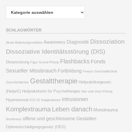
Kategorien
SCHLAGWÖRTER
Dissoziation
Diagnostik
Awareness
Akute Belastungsreaktion
Dissoziative Identitätsstörung (DIS)
Flashbacks
Fonds
Distanzierung
Figur-Grund-Prinzip
Sexueller Missbrauch
Fortbildung
Freeze
Ganzheitlichkeit
Gestalttherapie
Heilpraktikergesetz
Geschichtliches
(HeilprG)
HeilpraktikerIn für Psychotherapie
Hier-und-Jetzt-Prinzip
Intrusionen
Hyperarousal
ICD-10
Imaginationen
Komplextrauma
Leben danach
Monotrauma
offene und geschlossene Gestalten
Numbness
Opferentschädigungsgesetz (OEG)