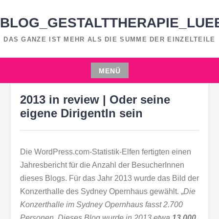
Zum
Inhalt
BLOG_GESTALTTHERAPIE_LUE
springen
DAS GANZE IST MEHR ALS DIE SUMME DER EINZELTEILE
MENÜ
2. JANUAR 2014
MOON STEGK
Zum
2013 in review | Oder seine
Inhalt
springen
eigene DirigentIn sein
Die WordPress.com-Statistik-Elfen fertigten einen
Jahresbericht für die Anzahl der BesucherInnen
dieses Blogs. Für das Jahr 2013 wurde das Bild der
Konzerthalle des Sydney Opernhaus gewählt. „
Die
Konzerthalle im Sydney Opernhaus fasst 2.700
Personen. Dieses Blog wurde in 2013 etwa
13.000