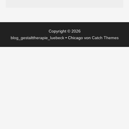
Copyright © 2026
blog_gestalttherapie_luebeck
•
Chicago von
Catch Themes