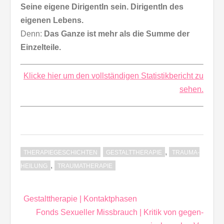
Seine eigene DirigentIn sein. DirigentIn des
eigenen Lebens.
Denn:
Das Ganze ist mehr als die Summe der
Einzelteile.
Klicke hier um den vollständigen Statistikbericht zu
sehen.
,
THERAPIEGESCHICHTEN
GESTALTTHERAPIE
TRAUMA-
,
HEILUNG
TRAUMATHERAPIE
Beitragsnavigation
Gestalttherapie | Kontaktphasen
Fonds Sexueller Missbrauch | Kritik von gegen-