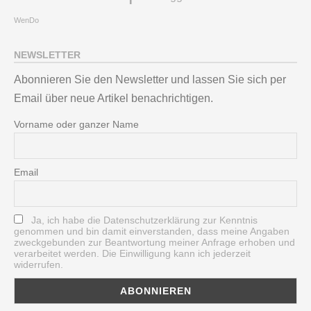
WenDo
NEWSLETTER
Abonnieren Sie den Newsletter und lassen Sie sich per
Email über neue Artikel benachrichtigen.
Vorname oder ganzer Name
Email
Ja, ich habe die Datenschutzerklärung zur Kenntnis
genommen und bin damit einverstanden, dass meine Angaben
zweckgebunden zur Beantwortung meiner Anfrage erhoben und
verarbeitet werden. Die Einwilligung kann ich jederzeit
widerrufen.