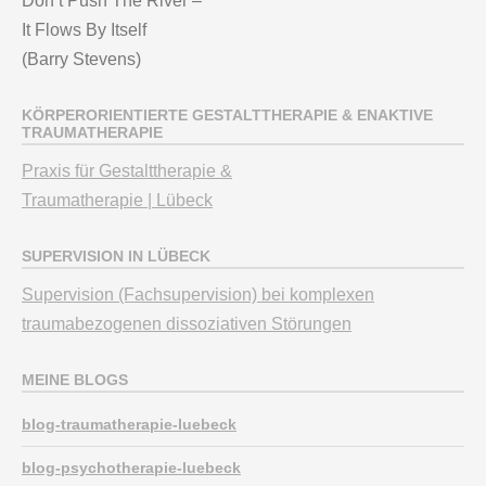
Don’t Push The River –
It Flows By Itself
(Barry Stevens)
KÖRPERORIENTIERTE GESTALTTHERAPIE & ENAKTIVE
TRAUMATHERAPIE
Praxis für Gestalttherapie &
Traumatherapie | Lübeck
SUPERVISION IN LÜBECK
Supervision (Fachsupervision) bei komplexen
traumabezogenen dissoziativen Störungen
MEINE BLOGS
blog-traumatherapie-luebeck
blog-psychotherapie-luebeck