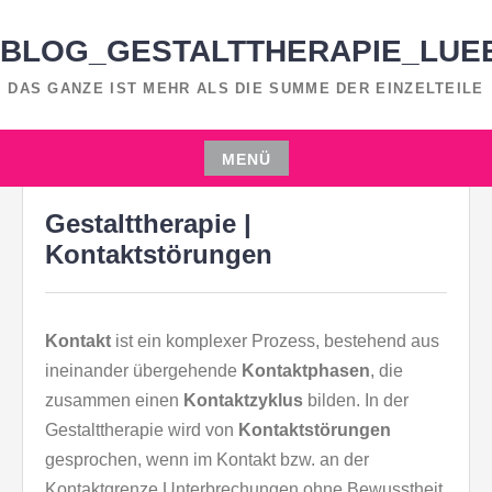
Zum
Inhalt
BLOG_GESTALTTHERAPIE_LUE
springen
DAS GANZE IST MEHR ALS DIE SUMME DER EINZELTEILE
MENÜ
19. JUNI 2014
MOON STEGK
Zum
Gestalttherapie |
Inhalt
springen
Kontaktstörungen
Kontakt
ist ein komplexer Prozess, bestehend aus
ineinander übergehende
Kontaktphasen
, die
zusammen einen
Kontaktzyklus
bilden. In der
Gestalttherapie wird von
Kontaktstörungen
gesprochen, wenn im Kontakt bzw. an der
Kontaktgrenze Unterbrechungen ohne Bewusstheit