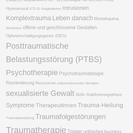
Hier-und-Jetzt-Prinzip
Intrusionen
Hyperarousal
ICD-10
Imaginationen
Komplextrauma
Leben danach
Monotrauma
offene und geschlossene Gestalten
Numbness
Opferentschädigungsgesetz (OEG)
Posttraumatische
Belastungsstörung (PTBS)
Psychotherapie
Psychotraumatologie
Reorientierung
Ressourcen
selbstverletzendes Verhalten
sexualisierte Gewalt
Skills
Stabilisierungsphase
Trauma-Heilung
Symptome
TherapeutInnen
Traumafolgestörungen
Traumabearbeitung
Traumatherapie
Trigger
unfinished business