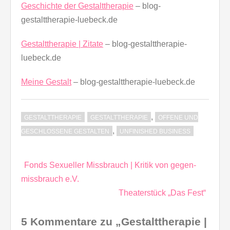
Geschichte der Gestalttherapie
– blog-
gestalttherapie-luebeck.de
Gestalttherapie | Zitate
– blog-gestalttherapie-
luebeck.de
Meine Gestalt
– blog-gestalttherapie-luebeck.de
,
GESTALTTHERAPIE
GESTALTTHERAPIE
OFFENE UND
,
GESCHLOSSENE GESTALTEN
UNFINISHED BUSINESS
Beitragsnavigation
Fonds Sexueller Missbrauch | Kritik von gegen-
missbrauch e.V.
Theaterstück „Das Fest“
5 Kommentare zu „Gestalttherapie |